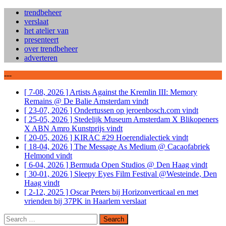
trendbeheer
verslaat
het atelier van
presenteert
over trendbeheer
adverteren
---
[ 7-08, 2026 ]
Artists Against the Kremlin III: Memory
Remains @ De Balie Amsterdam
vindt
[ 23-07, 2026 ]
Ondertussen op jeroenbosch.com
vindt
[ 25-05, 2026 ]
Stedelijk Museum Amsterdam X Blikopeners
X ABN Amro Kunstprijs
vindt
[ 20-05, 2026 ]
KIRAC #29 Hoerendialectiek
vindt
[ 18-04, 2026 ]
The Message As Medium @ Cacaofabriek
Helmond
vindt
[ 6-04, 2026 ]
Bermuda Open Studios @ Den Haag
vindt
[ 30-01, 2026 ]
Sleepy Eyes Film Festival @Westeinde, Den
Haag
vindt
[ 2-12, 2025 ]
Oscar Peters bij Horizonverticaal en met
vrienden bij 37PK in Haarlem
verslaat
Search