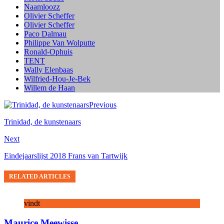
Naamloozz
Olivier Scheffer
Olivier Scheffer
Paco Dalmau
Philippe Van Wolputte
Ronald-Ophuis
TENT
Wally Elenbaas
Wilfried-Hou-Je-Bek
Willem de Haan
Previous
Trinidad, de kunstenaars
Next
Eindejaarslijst 2018 Frans van Tartwijk
RELATED ARTICLES
vindt
Maurice Meewisse