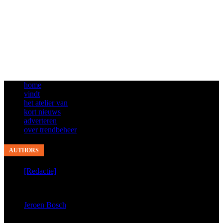
home
vindt
het atelier van
kort nieuws
adverteren
over trendbeheer
AUTHORS
[Redactie]
published 9280 articles
Jeroen Bosch
published 4855 articles