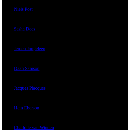
Niels Post
published 3676 articles
Sasha Dees
published 425 articles
Jeroen Jongeleen
published 135 articles
Daan Samson
published 111 articles
Jacques Placques
published 97 articles
Hein Eberson
published 35 articles
Charlotte van Winden