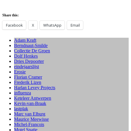
Share this:
Facebook
X
WhatsApp
Email
Adam Kraft
Berndnaut-Smilde
Collectie De Groen
Dolf Henkes
Dries Depoorter
eindejaarslijst
Erosie
Florian Cramer
Frederik Lizen
Harlan Levey Projects
influenza
Keteleer Antwerpen
Kevin-van-Braak
lastplak
Marc van Elburg
Maurice Meewisse
Michel-François
Motel Spatie