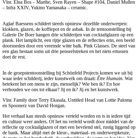
Vlnr. Elna Bos – Marthe, Sven Rayen – Shape #104, Daniel Mullen
– Infra XXIV, Yukino Yamanaka – ceramic.
Aglaé Baessens schildert steeds opnieuw dezelfde onderwerpen:
klokken, glazen, de koffiepot en de asbak. In de tentoonstelling bij
Galerie De Boer hangen drie schilderijen van cocktailglazen op een
plank. Het lamplicht, een rijtje glazen en de reflecties erin, een beeld
doorsneden door een vreemde witte balk. Pink Glasses. De steel van
een glas bestaat soms uit drie penseelstreken en het niets ertussen
doet de rest.
In de groepstentoonstelling bij Schönfeld Projects komen we uit bij
waar ieder schilderij, ieder kunstwerk om draait:
Être Humain.
Wat
betekent het om mens te zijn, menselijk? Wie ben ik? En hoe
verhouden we ons tot elkaar? Jij en ik? Jij en het kunstwerk.
Vlnr. Family door Terry Ekasala, Untitled Head van Lottie Paloma
en Spoonerz van David Horgan.
Het verhaal kan steeds opnieuw verteld worden en is in iedere tijd
en cultuur weer anders. Of het nu verteld wordt door middel van de
reflectie op cocktailglazen of met een bevriend stel, rustig liggend op
de bank. Maar altijd met de kleur-, materiaal- en onderwerpkeuze,