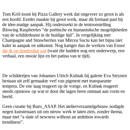
Tom Król toont bij Pizza Gallery werk dat ongeveer zo groot is als
een hoofd. Eerder maakte hij groot werk, maar dit formaat past bij
de idee-matige aanpak. Hij onderzoekt in de tentoonstelling
Blowing Raspberries “de poëtische en humanistische mogelijkheden
van de schilderkunst in de huidige tijd”. In vergelijking met
Champagne and Strawberries van Mircea Suciu kan het bijna niet
kaler in aanpak en uitkomst. Nog kariger dan de werken van Ensor
die ik op donderdag zag
(want die hadden nog een onderwerp, een
verhaal, een mooie lijst en het patina van te tijd).
De schilderijen van Johannes Ulrich Kubiak bij galerie Eva Steynen
bestaan uit zelf gemaakte verf van pigment met transparante
tempera. De ene laag reageert op de vorige, en Kubiak reageert
steeds opnieuw op wat er door die lagen heen ontstaat aan vorm en
beeld.
Geen curatie bij Buro_ASAP. Het atelierverzamelgebouw nodigde
negen kunstenaars uit om nieuw werk te laten zien, zonder thema,
maar met “a slate of newness without an ambition towards
trendiness”.