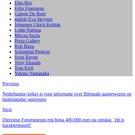
Elna Bos
Felix Franssens
Galerie De Boer
galerie Eva Steynen
Johannes Ulrich Kubiak
Lottie Paloma
Mircea Suciu
Pizza Gallery
Rob Birza
Schönfeld Projects
Sven Rayen
Terry Ekasala
Tom Król
Yukino Yamanaka
Previous
Nederlandse kijker is voor informatie over Biënnale aangewezen op
buitenlandse omroepen
Next
Directeur Fotomuseum eist bijna 400.000 euro na ontslag, ‘dit is
karaktermoord’