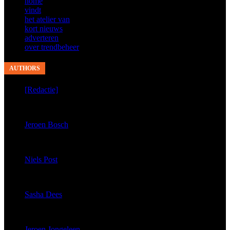
home
vindt
het atelier van
kort nieuws
adverteren
over trendbeheer
AUTHORS
[Redactie]
published 9278 articles
Jeroen Bosch
published 4855 articles
Niels Post
published 3676 articles
Sasha Dees
published 425 articles
Jeroen Jongeleen