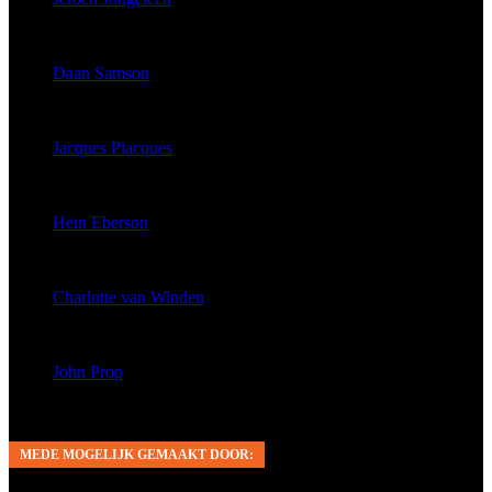
published 135 articles
Daan Samson
published 111 articles
Jacques Placques
published 97 articles
Hein Eberson
published 35 articles
Charlotte van Winden
published 26 articles
John Prop
published 14 articles
MEDE MOGELIJK GEMAAKT DOOR: