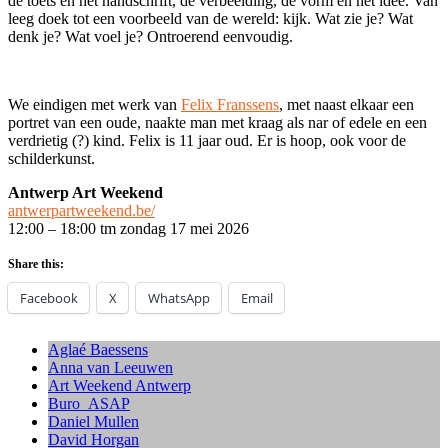
de toets en het handschrift, de verbeelding, de vorm en het idee. Van
leeg doek tot een voorbeeld van de wereld: kijk. Wat zie je? Wat
denk je? Wat voel je? Ontroerend eenvoudig.
We eindigen met werk van
Felix Franssens
, met naast elkaar een
portret van een oude, naakte man met kraag als nar of edele en een
verdrietig (?) kind. Felix is 11 jaar oud. Er is hoop, ook voor de
schilderkunst.
Antwerp Art Weekend
antwerpartweekend.be/
12:00 – 18:00 tm zondag 17 mei 2026
Share this:
Facebook
X
WhatsApp
Email
Aglaé Baessens
Anna van Leeuwen
Art Weekend Antwerp
Buro_ASAP
Daniel Mullen
David Horgan