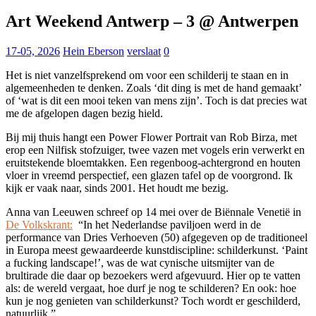
for:
Art Weekend Antwerp – 3 @ Antwerpen
17-05, 2026
Hein Eberson
verslaat
0
Het is niet vanzelfsprekend om voor een schilderij te staan en in
algemeenheden te denken. Zoals ‘dit ding is met de hand gemaakt’
of ‘wat is dit een mooi teken van mens zijn’. Toch is dat precies wat
me de afgelopen dagen bezig hield.
Bij mij thuis hangt een Power Flower Portrait van Rob Birza, met
erop een Nilfisk stofzuiger, twee vazen met vogels erin verwerkt en
eruitstekende bloemtakken. Een regenboog-achtergrond en houten
vloer in vreemd perspectief, een glazen tafel op de voorgrond. Ik
kijk er vaak naar, sinds 2001. Het houdt me bezig.
Anna van Leeuwen schreef op 14 mei over de Biënnale Venetië in
De Volkskrant:
“In het Nederlandse paviljoen werd in de
performance van Dries Verhoeven (50) afgegeven op de traditioneel
in Europa meest gewaardeerde kunstdiscipline: schilderkunst. ‘Paint
a fucking landscape!’, was de wat cynische uitsmijter van de
brultirade die daar op bezoekers werd afgevuurd. Hier op te vatten
als: de wereld vergaat, hoe durf je nog te schilderen? En ook: hoe
kun je nog genieten van schilderkunst? Toch wordt er geschilderd,
natuurlijk.”