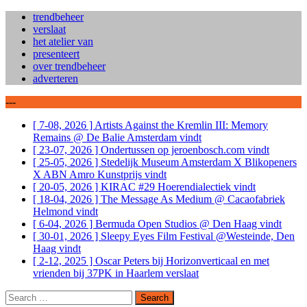
trendbeheer
verslaat
het atelier van
presenteert
over trendbeheer
adverteren
---
[ 7-08, 2026 ]
Artists Against the Kremlin III: Memory
Remains @ De Balie Amsterdam
vindt
[ 23-07, 2026 ]
Ondertussen op jeroenbosch.com
vindt
[ 25-05, 2026 ]
Stedelijk Museum Amsterdam X Blikopeners
X ABN Amro Kunstprijs
vindt
[ 20-05, 2026 ]
KIRAC #29 Hoerendialectiek
vindt
[ 18-04, 2026 ]
The Message As Medium @ Cacaofabriek
Helmond
vindt
[ 6-04, 2026 ]
Bermuda Open Studios @ Den Haag
vindt
[ 30-01, 2026 ]
Sleepy Eyes Film Festival @Westeinde, Den
Haag
vindt
[ 2-12, 2025 ]
Oscar Peters bij Horizonverticaal en met
vrienden bij 37PK in Haarlem
verslaat
Search