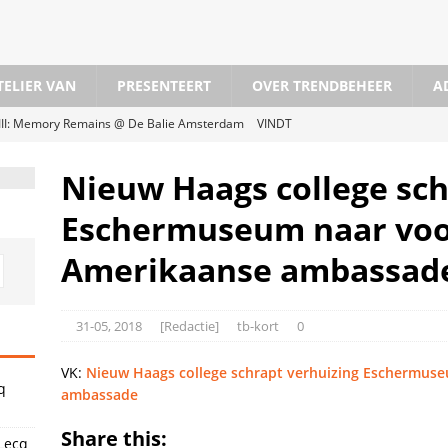
TELIER VAN
PRESENTEERT
OVER TRENDBEHEER
A
n III: Memory Remains @ De Balie Amsterdam
VINDT
osch.com
VINDT
Nieuw Haags college sc
dam X Blikopeners X ABN Amro Kunstprijs
VINDT
Eschermuseum naar voo
iek
VINDT
Amerikaanse ambassad
@ Cacaofabriek Helmond
VINDT
Den Haag
VINDT
31-05, 2018
[Redactie]
tb-kort
0
l @Westeinde, Den Haag
VINDT
rticaal en met vrienden bij 37PK in Haarlem
VERSLAAT
VK:
Nieuw Haags college schrapt verhuizing Eschermus
q
ambassade
Share this:
Lecq