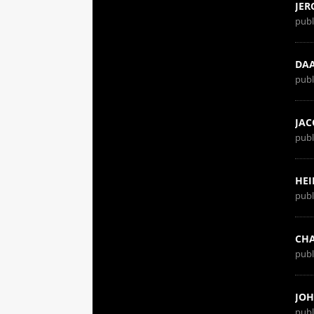
JER
publ
DA
publ
JAC
publ
HEI
publ
CHA
publ
JOH
publ