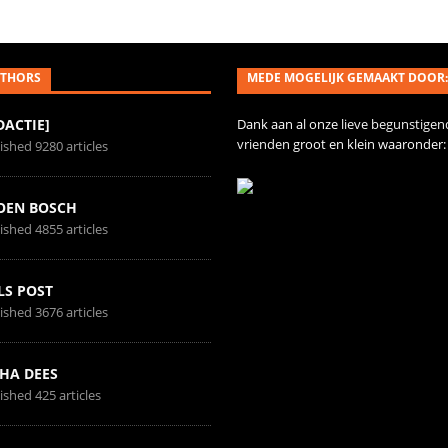
THORS
MEDE MOGELIJK GEMAAKT DOOR:
DACTIE]
Dank aan al onze
lieve begunstigen
vrienden
groot en klein waaronder:
ished 9280 articles
OEN BOSCH
ished 4855 articles
LS POST
ished 3676 articles
HA DEES
ished 425 articles