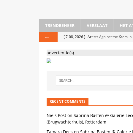
TRENDBEHEER
VERSLAAT
HET A
[ 7-08, 2026 ]
Artists Against the Kremli
---
[ 23-07, 2026 ]
Ondertussen op jeroenb
advertentie(s)
[ 25-05, 2026 ]
Stedelijk Museum Amster
[ 20-05, 2026 ]
KIRAC #29 Hoerendialect
[ 18-04, 2026 ]
The Message As Medium 
[ 6-04, 2026 ]
Bermuda Open Studios @ 
[ 30-01, 2026 ]
Sleepy Eyes Film Festiva
RECENT COMMENTS
[ 2-12, 2025 ]
Oscar Peters bij Horizonve
Niels Post
on
Sabrina Basten @ Galerie Lec
(Brugwachterhuis), Rotterdam
Tamara Dees
on
Sabrina Basten @ Galerie 