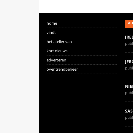
home
AU
vindt
[RE
het atelier van
publ
kort nieuws
adverteren
JER
publ
over trendbeheer
NIE
publ
SAS
publ