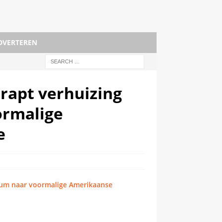
DVERTEREN
hrapt verhuizing
rmalige
e
eum naar voormalige Amerikaanse