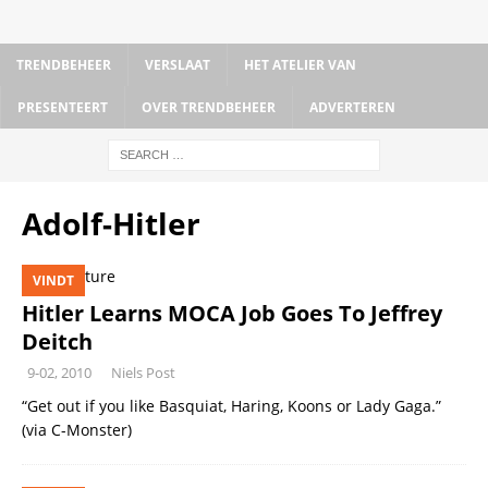
TRENDBEHEER
VERSLAAT
HET ATELIER VAN
PRESENTEERT
OVER TRENDBEHEER
ADVERTEREN
Adolf-Hitler
VINDT
Hitler Learns MOCA Job Goes To Jeffrey
Deitch
9-02, 2010
Niels Post
“Get out if you like Basquiat, Haring, Koons or Lady Gaga.”
(via C-Monster)