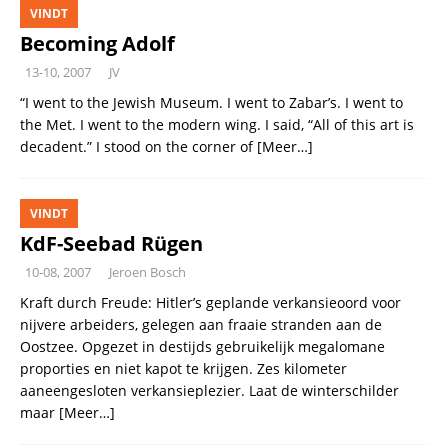
VINDT
Becoming Adolf
13-10, 2007
JV
“I went to the Jewish Museum. I went to Zabar’s. I went to
the Met. I went to the modern wing. I said, “All of this art is
decadent.” I stood on the corner of
[Meer…]
VINDT
KdF-Seebad Rügen
10-08, 2007
Jeroen Bosch
Kraft durch Freude: Hitler’s geplande verkansieoord voor
nijvere arbeiders, gelegen aan fraaie stranden aan de
Oostzee. Opgezet in destijds gebruikelijk megalomane
proporties en niet kapot te krijgen. Zes kilometer
aaneengesloten verkansieplezier. Laat de winterschilder
maar
[Meer…]