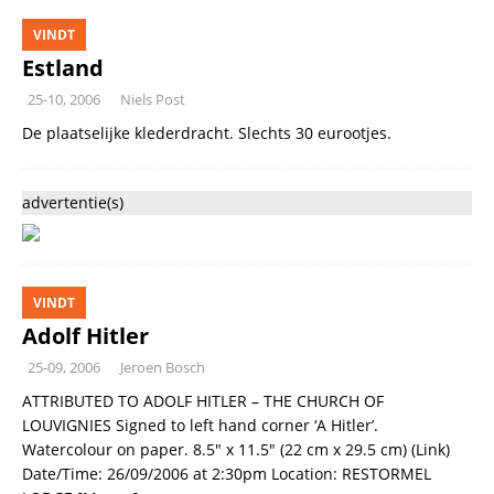
VINDT
Estland
25-10, 2006
Niels Post
De plaatselijke klederdracht. Slechts 30 eurootjes.
advertentie(s)
VINDT
Adolf Hitler
25-09, 2006
Jeroen Bosch
ATTRIBUTED TO ADOLF HITLER – THE CHURCH OF
LOUVIGNIES Signed to left hand corner ‘A Hitler’.
Watercolour on paper. 8.5″ x 11.5″ (22 cm x 29.5 cm) (Link)
Date/Time: 26/09/2006 at 2:30pm Location: RESTORMEL