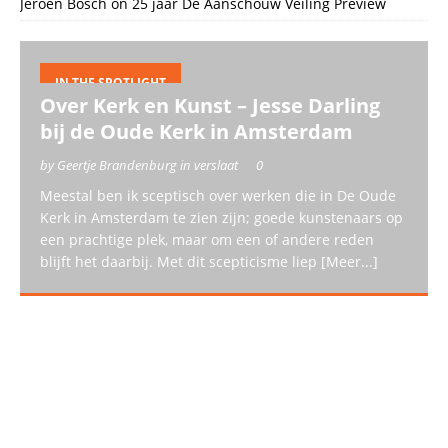
Jeroen Bosch
on
25 jaar De Aanschouw Veiling Preview
IN THE SPOTLIGHT
Over Kerk en Kunst – Jesse Darling
bij de Oude Kerk in Amsterdam
by Geertje Brandenburg in verslaat
0
Meestal ben ik sceptisch over werken die in De Oude
Kerk in Amsterdam te zien zijn; goede kunstenaars op
een prachtige plek, maar om een of andere reden
blijft het daarbij. Met dit scepticisme liep
[Meer...]