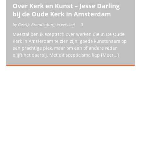
Over Kerk en Kunst – Jesse Darling
bij de Oude Kerk in Amsterdam
by Geertje Brandenburg in verslaat
0
Meestal ben ik sceptisch over werken die in De Oude
Kerk in Amsterdam te zien zijn; goede kunstenaars op
een prachtige plek, maar om een of andere reden
blijft het daarbij. Met dit scepticisme liep
[Meer...]