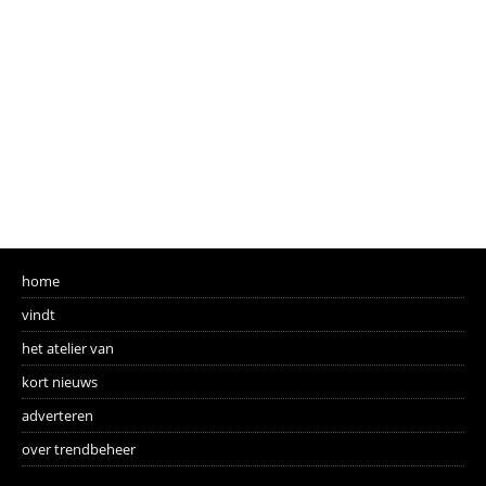
home
vindt
het atelier van
kort nieuws
adverteren
over trendbeheer