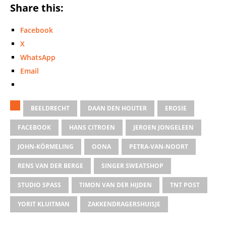
Share this:
Facebook
X
WhatsApp
Email
BEELDRECHT
DAAN DEN HOUTER
EROSIE
FACEBOOK
HANS CITROEN
JEROEN JONGELEEN
JOHN-KÖRMELING
OONA
PETRA-VAN-NOORT
RENS VAN DER BERGE
SINGER SWEATSHOP
STUDIO SPASS
TIMON VAN DER HIJDEN
TNT POST
YORIT KLUITMAN
ZAKKENDRAGERSHUISJE