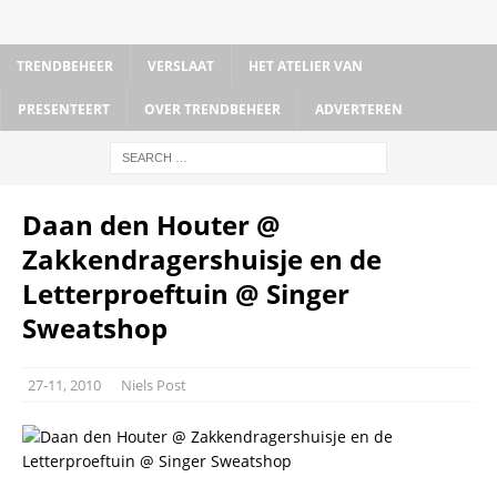
TRENDBEHEER
VERSLAAT
HET ATELIER VAN
PRESENTEERT
OVER TRENDBEHEER
ADVERTEREN
Daan den Houter @
Zakkendragershuisje en de
Letterproeftuin @ Singer
Sweatshop
27-11, 2010
Niels Post