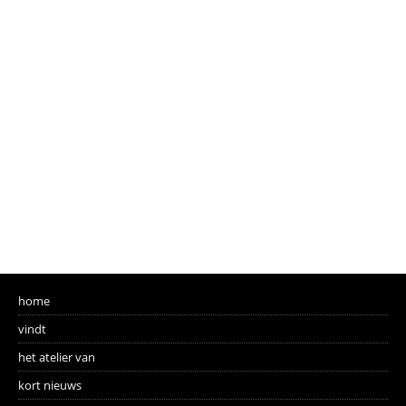
home
vindt
het atelier van
kort nieuws