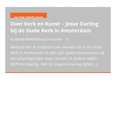
IN THE SPOTLIGHT
Over Kerk en Kunst – Jesse Darling
bij de Oude Kerk in Amsterdam
by Geertje Brandenburg in verslaat
0
Meestal ben ik sceptisch over werken die in De Oude
Kerk in Amsterdam te zien zijn; goede kunstenaars op
een prachtige plek, maar om een of andere reden
blijft het daarbij. Met dit scepticisme liep
[Meer...]