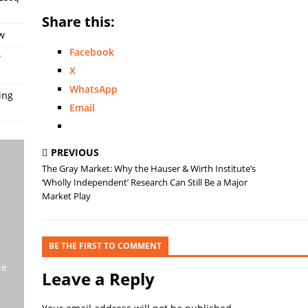
Share this:
w
Facebook
w
X
WhatsApp
ing
Email
PREVIOUS
The Gray Market: Why the Hauser & Wirth Institute’s
‘Wholly Independent’ Research Can Still Be a Major
Market Play
BE THE FIRST TO COMMENT
ie
Leave a Reply