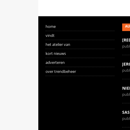
home
AU
vindt
[RE
het atelier van
publ
kort nieuws
adverteren
JER
publ
over trendbeheer
NIE
publ
SAS
publ