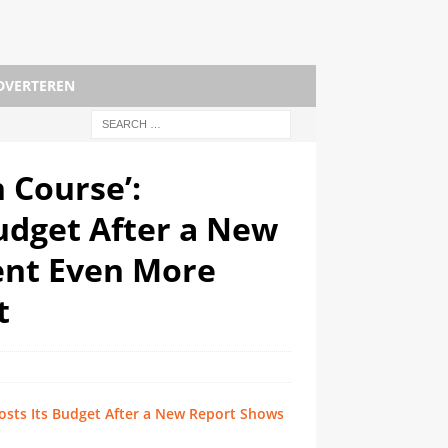
DVERTEREN
 Course’:
udget After a New
ent Even More
t
osts Its Budget After a New Report Shows