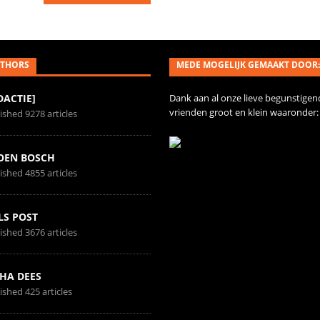
THORS
MEDE MOGELIJK GEMAAKT DOOR:
DACTIE]
Dank aan al onze
lieve begunstigen
vrienden
groot en klein waaronder:
ished 9278 articles
OEN BOSCH
ished 4855 articles
LS POST
ished 3676 articles
HA DEES
ished 425 articles