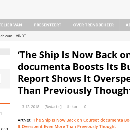
TELIER VAN
PRESENTEERT
OVER TRENDBEHEER
A
osch.com
VINDT
dam X Blikopeners X ABN Amro Kunstprijs
VINDT
‘The Ship Is Now Back on
iek
VINDT
documenta Boosts Its B
@ Cacaofabriek Helmond
VINDT
Report Shows It Oversp
Den Haag
VINDT
l @Westeinde, Den Haag
VINDT
Than Previously Though
rticaal en met vrienden bij 37PK in Haarlem
VERSLAAT
unsthal
VERSLAAT
3-12, 2018
[Redactie]
tb-kort
0
q
ArtNet:
‘The Ship Is Now Back on Course’: documenta Bo
It Overspent Even More Than Previously Thought
Lecq