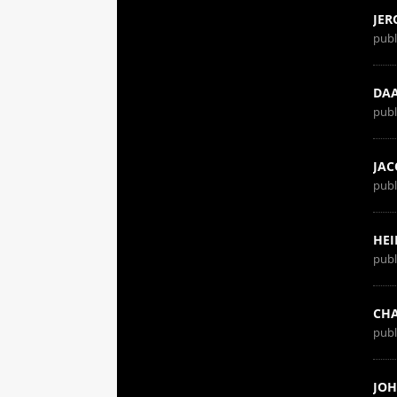
JER
publ
DA
publ
JAC
publ
HEI
publ
CHA
publ
JOH