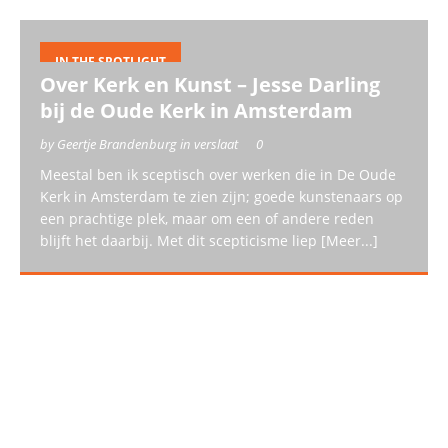
IN THE SPOTLIGHT
Over Kerk en Kunst – Jesse Darling
bij de Oude Kerk in Amsterdam
by Geertje Brandenburg in verslaat
0
Meestal ben ik sceptisch over werken die in De Oude
Kerk in Amsterdam te zien zijn; goede kunstenaars op
een prachtige plek, maar om een of andere reden
blijft het daarbij. Met dit scepticisme liep
[Meer...]