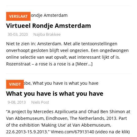
VERSLAAT
Virtueel Rondje Amsterdam
30-03, 2020
Najiba Brakkee
Niet te zien in: Amsterdam. Met alle tentoonstellingen
onverhoopt gesloten blijft veel ongezien. Een ongedwongen
online selectie van wat opvalt, wat interessant lijkt of is.
Rozenstraat – a rose is a rose is a
[Meer…]
VINDT
What you have is what you have
9-08, 2013
Niels Post
“A project by Mercedes Azpilicueta and Ohad Ben Shimon at
Van Abbemuseum, Eindhoven, The Netherlands, 2013. Part
of the exhibition ‘Making Use‘ at Van Abbemuseum,
22.6.2013-15.9.2013.” Vimeo.com/67913140 (video na de klik)