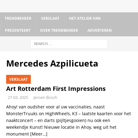
TRENDBEHEER
VERSLAAT
HET ATELIER VAN
PRESENTEERT
OVER TRENDBEHEER
ADVERTEREN
Mercedes Azpilicueta
VERSLAAT
Art Rotterdam First Impressions
27-03, 2025
Jeroen Bosch
Ahoy! van oudsher voor al uw vaccinaties, naast
MonsterTruuks on HighWheels, K3 – laatste kaarten voor het
naaktconcert – en darts (pijltjesgooien) nu ook een
weekendje Kunst! Nieuwe locatie in Ahoy, weg uit het
monument
[Meer…]