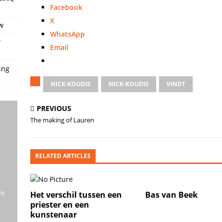
Facebook
X
w
WhatsApp
w
Email
ing
NICK-KOUDIS
NICK-KOUDIS
VINDT
PREVIOUS
The making of Lauren
RELATED ARTICLES
ie
Het verschil tussen een
Bas van Beek
priester en een
kunstenaar