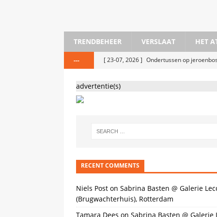
TRENDBEHEER
VERSLAAT
HET A
[ 23-07, 2026 ]
Ondertussen op jeroenb
---
[ 25-05, 2026 ]
Stedelijk Museum Amster
advertentie(s)
[ 20-05, 2026 ]
KIRAC #29 Hoerendialect
[ 18-04, 2026 ]
The Message As Medium 
[ 6-04, 2026 ]
Bermuda Open Studios @ 
[ 30-01, 2026 ]
Sleepy Eyes Film Festiva
[ 2-12, 2025 ]
Oscar Peters bij Horizonve
RECENT COMMENTS
[ 15-11, 2025 ]
Iris van Herpen, Cute @ K
Niels Post
on
Sabrina Basten @ Galerie Lec
(Brugwachterhuis), Rotterdam
Tamara Dees
on
Sabrina Basten @ Galerie 