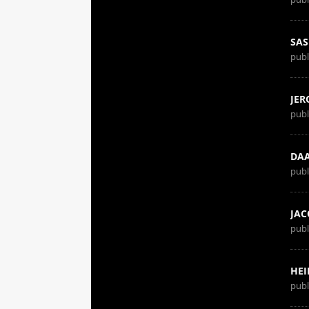
SAS
publ
JER
publ
DA
publ
JAC
publ
HEI
publ