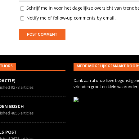
Schrijf me in voor het dagelijkse overzicht van trendb
Notify me of follow-up comments by email.
THORS
MEDE MOGELIJK GEMAAKT DOOR:
DACTIE]
Dank aan al onze
lieve begunstigen
vrienden
groot en klein waaronder:
ished 9278 articles
OEN BOSCH
ished 4855 articles
LS POST
ished 3676 articles