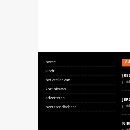
home
AU
vindt
[RE
het atelier van
publ
kort nieuws
adverteren
JER
publ
over trendbeheer
NIE
publ