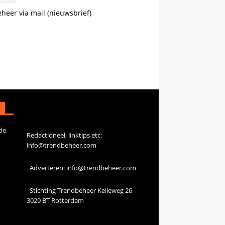
eheer via mail (nieuwsbrief)
Contact
de
Redactioneel, linktips etc:
info@trendbeheer.com
Adverteren:
info@trendbeheer.com
Stichting Trendbeheer Keileweg 26
3029 BT Rotterdam