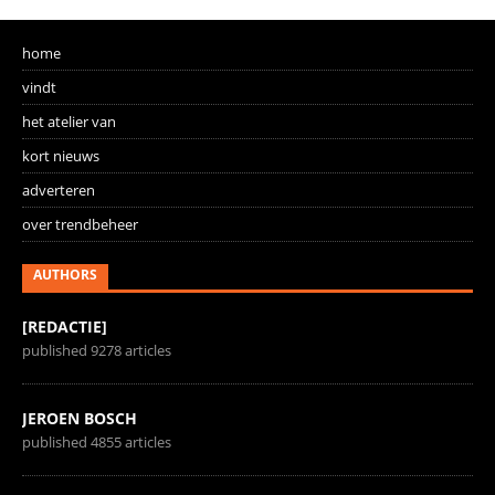
home
vindt
het atelier van
kort nieuws
adverteren
over trendbeheer
AUTHORS
[REDACTIE]
published 9278 articles
JEROEN BOSCH
published 4855 articles