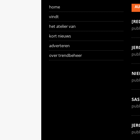
home
AU
vindt
[RE
het atelier van
publ
kort nieuws
adverteren
JER
publ
over trendbeheer
NIE
publ
SAS
publ
JER
publ