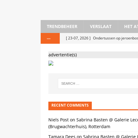
TRENDBEHEER
VERSLAAT
HET A
[ 23-07, 2026 ]
Ondertussen op jeroenb
---
[ 25-05, 2026 ]
Stedelijk Museum Amster
advertentie(s)
[ 20-05, 2026 ]
KIRAC #29 Hoerendialect
[ 18-04, 2026 ]
The Message As Medium 
[ 6-04, 2026 ]
Bermuda Open Studios @ 
[ 30-01, 2026 ]
Sleepy Eyes Film Festiva
[ 2-12, 2025 ]
Oscar Peters bij Horizonve
RECENT COMMENTS
[ 15-11, 2025 ]
Iris van Herpen, Cute @ K
Niels Post
on
Sabrina Basten @ Galerie Lec
(Brugwachterhuis), Rotterdam
Tamara Dees
on
Sabrina Basten @ Galerie 