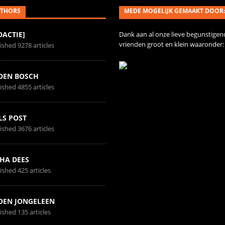
THORS
MEDE MOGELIJK GEMAAKT DOOR:
DACTIE]
Dank aan al onze
lieve begunstigen
vrienden
groot en klein waaronder:
ished 9278 articles
OEN BOSCH
ished 4855 articles
LS POST
ished 3676 articles
HA DEES
ished 425 articles
OEN JONGELEEN
ished 135 articles