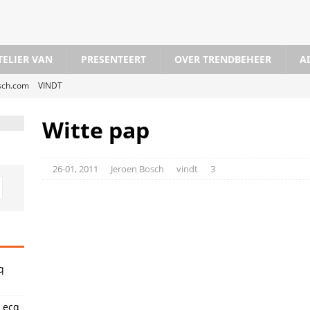
TELIER VAN
PRESENTEERT
OVER TRENDBEHEER
A
osch.com
VINDT
dam X Blikopeners X ABN Amro Kunstprijs
VINDT
Witte pap
iek
VINDT
@ Cacaofabriek Helmond
VINDT
26-01, 2011
Jeroen Bosch
vindt
3
Den Haag
VINDT
l @Westeinde, Den Haag
VINDT
rticaal en met vrienden bij 37PK in Haarlem
VERSLAAT
unsthal
VERSLAAT
q
Lecq