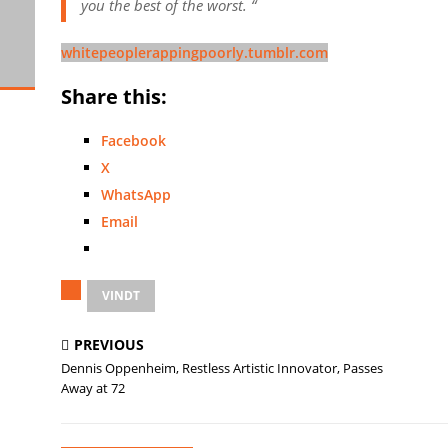
you the best of the worst. “
whitepeoplerappingpoorly.tumblr.com
Share this:
Facebook
X
WhatsApp
Email
VINDT
PREVIOUS
Dennis Oppenheim, Restless Artistic Innovator, Passes
Away at 72