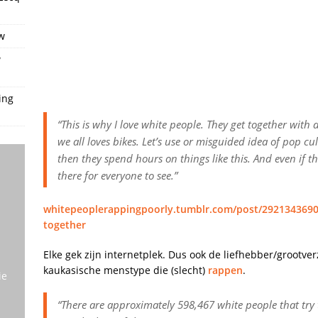
w
w
ing
“This is why I love white people. They get together with a
we all loves bikes. Let’s use or misguided idea of pop cu
then they spend hours on things like this. And even if they
there for everyone to see.”
whitepeoplerappingpoorly.tumblr.com/post/2921343690/t
together
Elke gek zijn internetplek. Dus ook de liefhebber/grootv
kaukasische menstype die (slecht)
rappen
.
ie
“There are approximately 598,467 white people that try t