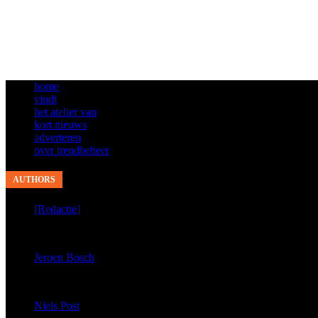
home
vindt
het atelier van
kort nieuws
adverteren
over trendbeheer
AUTHORS
[Redactie]
published 9280 articles
Jeroen Bosch
published 4855 articles
Niels Post