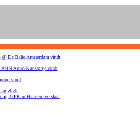
ins @ De Balie Amsterdam
vindt
X ABN Amro Kunstprijs
vindt
lmond
vindt
Haag
vindt
en bij 37PK in Haarlem
verslaat