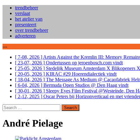
trendbeheer
verslaat
het atelier van
presenteert
over trendbeheer
adverteren
---
[ 7-08, 2026 ]
Artists Against the Kremlin III: Memory Rema
[ 23-07, 2026 ]
Ondertussen op jeroenbosch.com
vindt
[ 25-05, 2026 ]
Stedelijk Museum Amsterdam X Blikopeners 
[ 20-05, 2026 ]
KIRAC #29 Hoerendialectiek
vindt
[ 18-04, 2026 ]
The Message As Medium @ Cacaofabriek He
[ 6-04, 2026 ]
Bermuda Open Studios @ Den Haag
vindt
[ 30-01, 2026 ]
Sleepy Eyes Film Festival @Westeinde, Den 
[ 2-12, 2025 ]
Oscar Peters bij Horizonverticaal en met vriend
Search
for:
André Pielage