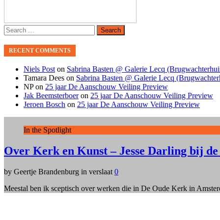
Search
for:
RECENT COMMENTS
Niels Post
on
Sabrina Basten @ Galerie Lecq (Brugwachterhui
Tamara Dees
on
Sabrina Basten @ Galerie Lecq (Brugwachter
NP
on
25 jaar De Aanschouw Veiling Preview
Jak Beemsterboer
on
25 jaar De Aanschouw Veiling Preview
Jeroen Bosch
on
25 jaar De Aanschouw Veiling Preview
In the Spotlight
Over Kerk en Kunst – Jesse Darling bij 
by Geertje Brandenburg in verslaat
0
Meestal ben ik sceptisch over werken die in De Oude Kerk in Amsterdam