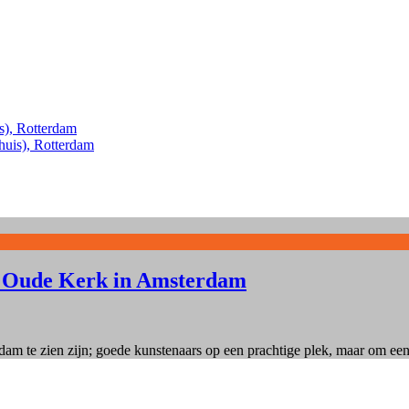
s), Rotterdam
huis), Rotterdam
de Oude Kerk in Amsterdam
 te zien zijn; goede kunstenaars op een prachtige plek, maar om een of